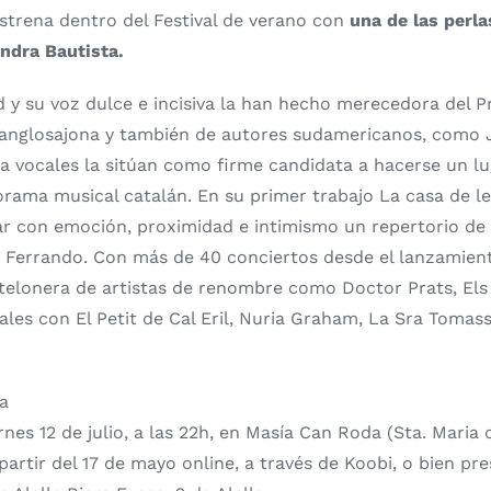
strena dentro del Festival de verano con
una de las perla
ndra Bautista.
d y su voz dulce e incisiva la han hecho merecedora del 
n anglosajona y también de autores sudamericanos, como J
ía vocales la sitúan como firme candidata a hacerse un l
rama musical catalán. En su primer trabajo La casa de les
ar con emoción, proximidad e intimismo un repertorio de
 Ferrando. Con más de 40 conciertos desde el lanzamient
elonera de artistas de renombre como Doctor Prats, Els 
ales con El Petit de Cal Eril, Nuria Graham, La Sra Toma
na
ernes 12 de julio, a las 22h, en Masía Can Roda (Sta. Maria
partir del 17 de mayo online, a través de Koobi, o bien pr