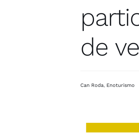
parti
de ve
Can Roda
,
Enoturismo