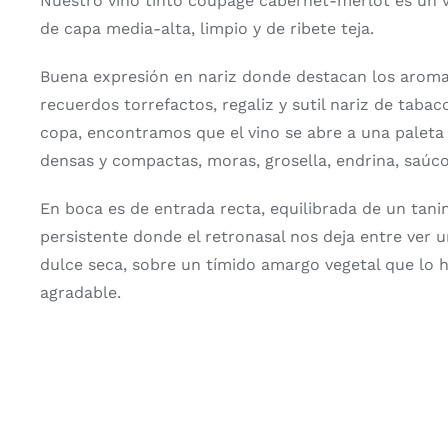
Nuestro vino tinto coupage cabernet-merlot es un v
de capa media-alta, limpio y de ribete teja.
Buena expresión en nariz donde destacan los aromas
recuerdos torrefactos, regaliz y sutil nariz de tabac
copa, encontramos que el vino se abre a una paleta
densas y compactas, moras, grosella, endrina, saúco
En boca es de entrada recta, equilibrada de un tanin
persistente donde el retronasal nos deja entre ver 
dulce seca, sobre un tímido amargo vegetal que lo 
agradable.