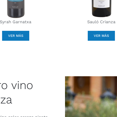
Syrah Garnatxa
Sauló Crianza
VER MÁS
VER MÁS
o vino
nza