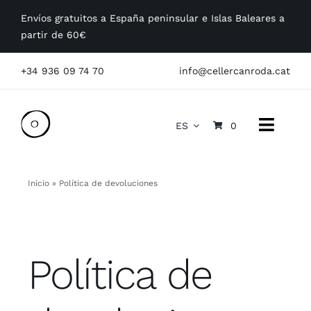
Saltar
Envíos gratuitos a España peninsular e Islas Baleares a
al
partir de 60€
contenido
+34 936 09 74 70
info@cellercanroda.cat
ES
0
Toggle
Naviga
Conócenos
Inicio
»
Política de devoluciones
Nuestros vinos
Visitas
Política de
Empresas