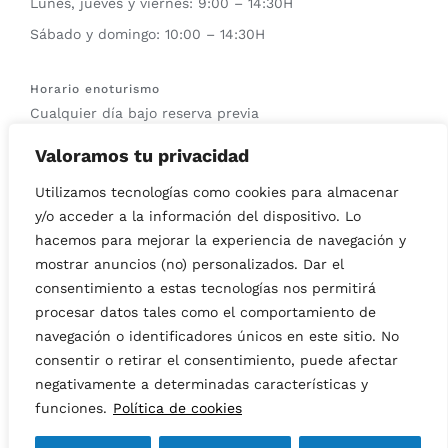
Lunes, jueves y viernes: 9:00 – 14:30H
Sábado y domingo: 10:00 – 14:30H
Horario enoturismo
Cualquier día bajo reserva previa
Valoramos tu privacidad
Horario del Wine bar
Sábados y domingos: 12:00 – 14:00H
Utilizamos tecnologías como cookies para almacenar
y/o acceder a la información del dispositivo. Lo
hacemos para mejorar la experiencia de navegación y
mostrar anuncios (no) personalizados. Dar el
consentimiento a estas tecnologías nos permitirá
© Copyright 2019 -
2026 | All Rights Reserved | This site is
procesar datos tales como el comportamiento de
protected by reCAPTCHA and the Google
Privacy Policy
and
navegación o identificadores únicos en este sitio. No
Terms of Service
apply.
consentir o retirar el consentimiento, puede afectar
negativamente a determinadas características y
Instagram
Facebook
YouTube
funciones.
Política de cookies