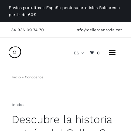
Saltar
Envíos gratuitos a España peninsular e Islas Baleares a
al
partir de 60€
contenido
+34 936 09 74 70
info@cellercanroda.cat
ES
0
Toggle
Naviga
Conócenos
Inicio
»
Conócenos
Nuestros vinos
Inicios
Visitas
Descubre la historia
Empresas