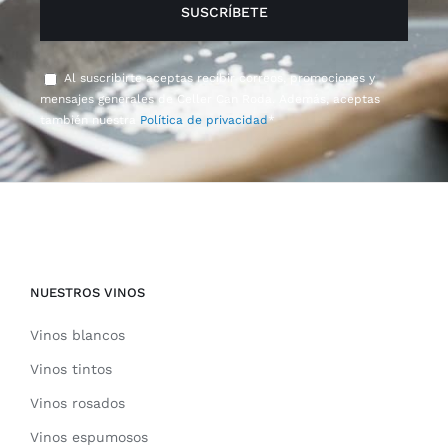
Al suscribirte aceptas recibir correos, promociones y
mensajes generales de Celler Can Roda. Además, aceptas
también nuestra
Política de privacidad
*
NUESTROS VINOS
Vinos blancos
Vinos tintos
Vinos rosados
Vinos espumosos