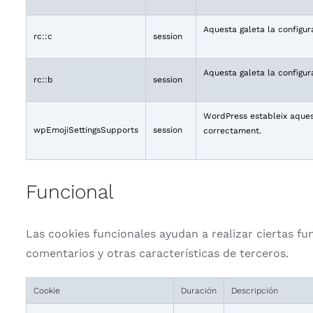
Aquesta galeta la configur
rc::c
session
Aquesta galeta la configur
rc::b
session
WordPress estableix aquest
wpEmojiSettingsSupports
session
correctament.
Funcional
Las cookies funcionales ayudan a realizar ciertas fu
comentarios y otras características de terceros.
Cookie
Duración
Descripción