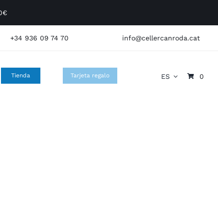
60€
+34 936 09 74 70
info@cellercanroda.cat
Tienda
Tarjeta regalo
ES
0