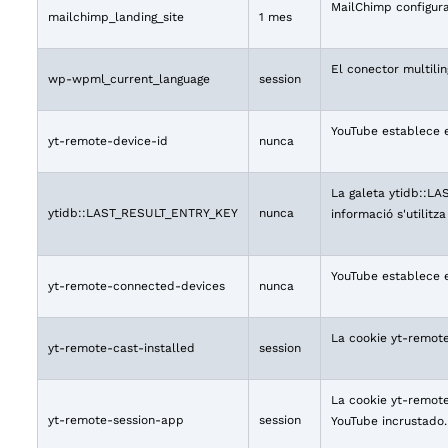
MailChimp configura 
mailchimp_landing_site
1 mes
El conector multili
wp-wpml_current_language
session
YouTube establece e
yt-remote-device-id
nunca
La galeta ytidb::LA
ytidb::LAST_RESULT_ENTRY_KEY
nunca
informació s'utilitz
YouTube establece e
yt-remote-connected-devices
nunca
La cookie yt-remote
yt-remote-cast-installed
session
La cookie yt-remote
yt-remote-session-app
session
YouTube incrustado.