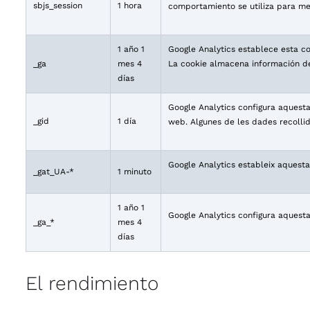
sbjs_session
1 hora
comportamiento se utiliza para mejo
1 año 1
Google Analytics establece esta coo
_ga
mes 4
La cookie almacena información de
días
Google Analytics configura aquesta
_gid
1 día
web. Algunes de les dades recollid
Google Analytics estableix aquest
_gat_UA-*
1 minuto
1 año 1
Google Analytics configura aquest
_ga_*
mes 4
días
El rendimiento