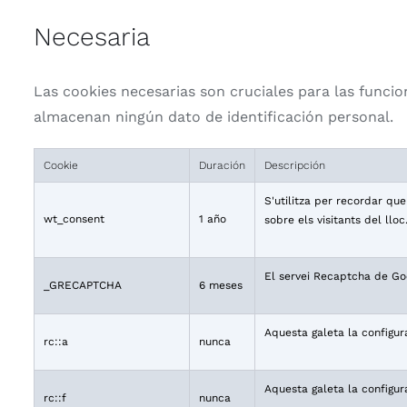
Necesaria
Las cookies necesarias son cruciales para las funcion
almacenan ningún dato de identificación personal.
Cookie
Duración
Descripción
S'utilitza per recordar qu
wt_consent
1 año
sobre els visitants del lloc
El servei Recaptcha de Goo
_GRECAPTCHA
6 meses
Aquesta galeta la configur
rc::a
nunca
Aquesta galeta la configur
rc::f
nunca