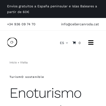
Saltar
Envíos gratuitos a España peninsular e Islas Baleares a
al
partir de 60€
contenido
+34 936 09 74 70
info@cellercanroda.cat
ES
0
Toggle
Naviga
Conócenos
Inicio
»
Visita
Nuestros vinos
TurismO sostenible
Visitas
Enoturismo
Empresas