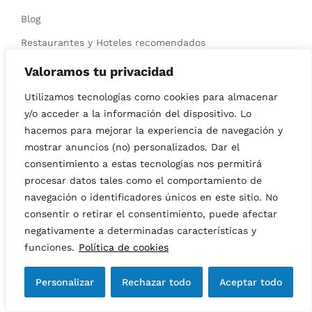
Blog
Restaurantes y Hoteles recomendados
Política de privacidad
Valoramos tu privacidad
Política de cookies
Utilizamos tecnologías como cookies para almacenar
y/o acceder a la información del dispositivo. Lo
Política de devoluciones
hacemos para mejorar la experiencia de navegación y
Política de cancelaciones
mostrar anuncios (no) personalizados. Dar el
Términos y condiciones
consentimiento a estas tecnologías nos permitirá
procesar datos tales como el comportamiento de
Política de Sostenibilidad
navegación o identificadores únicos en este sitio. No
Preguntas frecuentes Lotes
consentir o retirar el consentimiento, puede afectar
negativamente a determinadas características y
Preguntas frecuentes Enoturismo
funciones.
Política de cookies
Personalizar
Rechazar todo
Aceptar todo