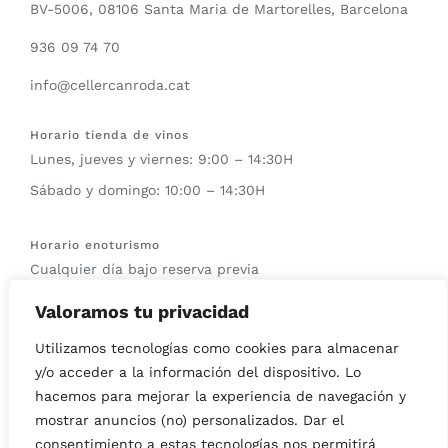
BV-5006, 08106 Santa Maria de Martorelles, Barcelona
936 09 74 70
info@cellercanroda.cat
Horario tienda de vinos
Lunes, jueves y viernes: 9:00 – 14:30H
Sábado y domingo: 10:00 – 14:30H
Horario enoturismo
Cualquier día bajo reserva previa
Valoramos tu privacidad
Horario del Wine bar
Sábados y domingos: 12:00 – 14:00H
Utilizamos tecnologías como cookies para almacenar
y/o acceder a la información del dispositivo. Lo
hacemos para mejorar la experiencia de navegación y
mostrar anuncios (no) personalizados. Dar el
consentimiento a estas tecnologías nos permitirá