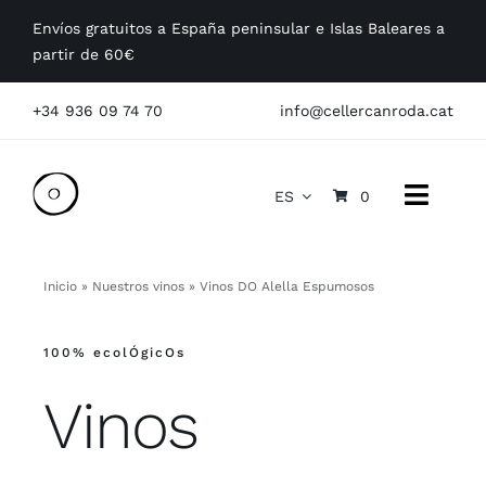
Saltar
Envíos gratuitos a España peninsular e Islas Baleares a
al
partir de 60€
contenido
+34 936 09 74 70
info@cellercanroda.cat
ES
0
Toggle
Naviga
Conócenos
Inicio
»
Nuestros vinos
»
Vinos DO Alella Espumosos
Nuestros vinos
100% ecolÓgicOs
Visitas
Vinos
Empresas