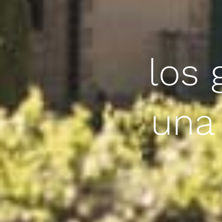
los 
una