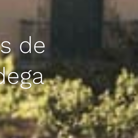
os de
dega