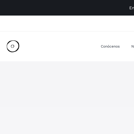
Saltar
En
al
contenido
Conócenos
N