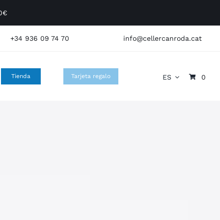
60€
+34 936 09 74 70
info@cellercanroda.cat
Tienda
Tarjeta regalo
ES
0