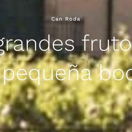
Can Roda
grandes frut
 pequeña bo