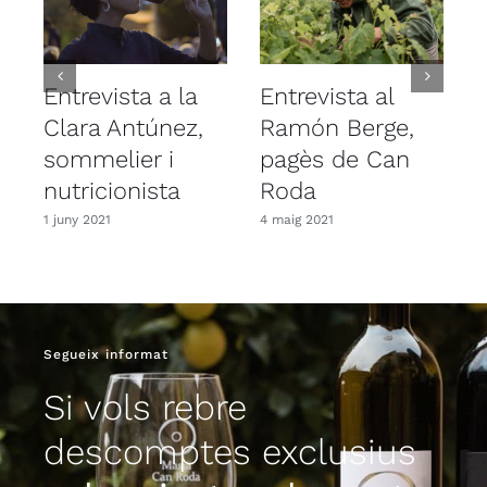
Entrevista a la
Entrevista al
E
Clara Antúnez,
Ramón Berge,
l
sommelier i
pagès de Can
nutricionista
Roda
n
1 juny 2021
4 maig 2021
1
Segueix informat
Si vols rebre
descomptes exclusius