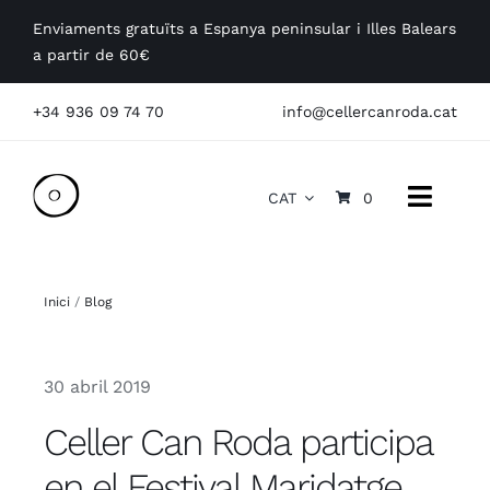
Skip
Enviaments gratuïts a Espanya peninsular i Illes Balears
to
a partir de 60€
content
+34 936 09 74 70
info@cellercanroda.cat
CAT
0
Toggle
Naviga
La Masia
Inici
/
Blog
Els Vins
30 abril 2019
Visites
Celler Can Roda participa
Empreses
en el Festival Maridatge