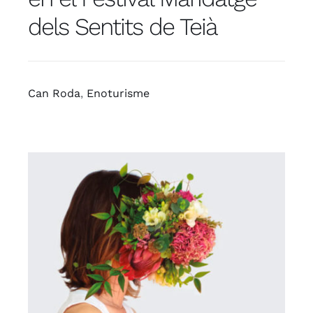
dels Sentits de Teià
Contacte
Botiga
Can Roda
,
Enoturisme
Targeta regal