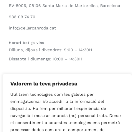
BV-5006, 08106 Santa Maria de Martorelles, Barcelona
936 09 74 70
info@cellercanroda.cat
Horari botiga vins
Dilluns, dijous i divendres: 9:00 – 14:30H
Dissabte i diumenge: 10:00 – 14:30H
Horari enoturisme
Qualsevol dia sota reserva previa
Valorem la teva privadesa
Utilitzem tecnologies com les galetes per
Horari del Wine bar
emmagatzemar i/o accedir a la informació del
Dissabtes i diumenges: 12:00 – 14:00H
dispositiu. Ho fem per millorar l'experiència de
navegació i mostrar anuncis (no) personalitzats. Donar
el consentiment a aquestes tecnologies ens permetrà
processar dades com ara el comportament de