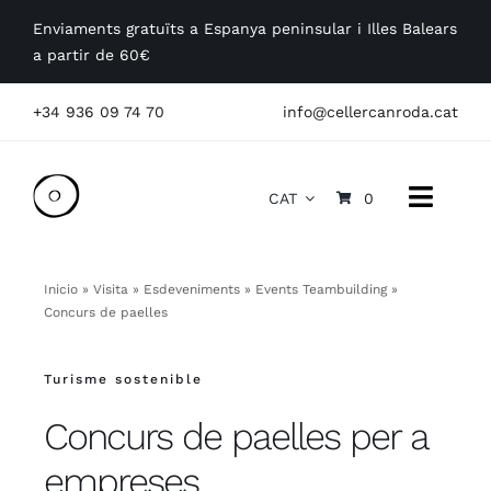
Skip
Enviaments gratuïts a Espanya peninsular i Illes Balears
to
a partir de 60€
content
+34 936 09 74 70
info@cellercanroda.cat
CAT
0
Toggle
Naviga
La Masia
Inicio
»
Visita
»
Esdeveniments
»
Events Teambuilding
»
Concurs de paelles
Els Vins
Turisme sostenible
Visites
Concurs de paelles per a
Empreses
empreses