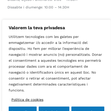
Dissabte i diumenge: 10:00 – 14:30H
Horari enoturisme
Qualsevol dia sota reserva previa
Valorem la teva privadesa
Utilitzem tecnologies com les galetes per
Horari del Wine bar
emmagatzemar i/o accedir a la informació del
Dissabtes i diumenges: 12:00 – 14:00H
dispositiu. Ho fem per millorar l'experiència de
navegació i mostrar anuncis (no) personalitzats. Donar
el consentiment a aquestes tecnologies ens permetrà
processar dades com ara el comportament de
navegació o identificadors únics en aquest lloc. No
© Copyright 2019 -
2026 | All Rights Reserved | This site is
consentir o retirar el consentiment, pot afectar
protected by reCAPTCHA and the Google
Privacy Policy
and
negativament determinades característiques i
Terms of Service
apply.
funcions.
Instagram
Facebook
YouTube
Política de cookies