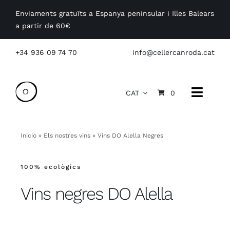
Skip
Enviaments gratuïts a Espanya peninsular i Illes Balears
to
a partir de 60€
content
+34 936 09 74 70
info@cellercanroda.cat
CAT
0
Toggle
Naviga
La Masia
Inicio
»
Els nostres vins
»
Vins DO Alella Negres
Els Vins
100% ecològics
Visites
Vins negres DO Alella
Empreses