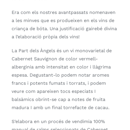
Era com els nostres avantpassats nomenaven
a les minves que es produeixen en els vins de
criança de bóta. Una justificació gairebé divina
a l’elaboració pròpia dels vins!
La Part dels Àngels és un vi monovarietal de
Cabernet Sauvignon de color vermell-
alberginia amb intensitat en color i llàgrima
espesa. Degustant-lo podem notar aromes
francs i potents fumats i torrats, i podem
veure com apareixen tocs especiats I
balsàmics obrint-se cap a notes de fruita
madura I amb un final torrefacte de cacau.
S’elabora en un procés de vendimia 100%
manual de raïms seleccionats de Cabernet