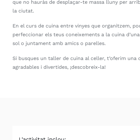
que no hauràs de desplaçar-te massa lluny per arrib
la ciutat.
En el curs de cuina entre vinyes que organitzem, po
perfeccionar els teus coneixements a la cuina d’una f
sol o juntament amb amics o parelles.
Si busques un taller de cuina al celler, t’oferim una
agradables i divertides, ¡descobreix-la!
L’activitat inclou: