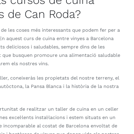
s cursos de cuina
es de Can Roda?
 de les coses més interessants que podem fer per a
. En aquest curs de cuina entre vinyes a Barcelona
ts deliciosos i saludables, sempre dins de les
at que busquen promoure una alimentació saludable
arem els nostres vins.
ller, coneixeràs les propietats del nostre terreny, el
autòctona, la Pansa Blanca i la història de la nostra
tunitat de realitzar un taller de cuina en un celler
es excel·lents instal·lacions i estem situats en un
tge incomparable al costat de Barcelona envoltat de