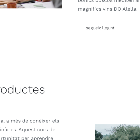
bonics boscos mediterran
magnífics vins DO Alella.
segueix llegint
roductes
da, a més de conèixer els
inàries. Aquest curs de
ortunitat per aprendre