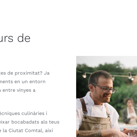
urs de
es de proximitat? Ja
ements en un entorn
na entre vinyes a
ècniques culinàries i
eixar bocabadats als teus
 la Ciutat Comtal, així