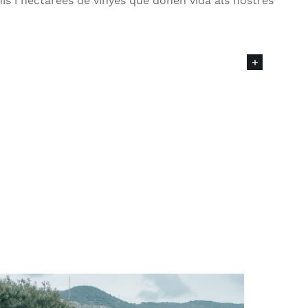
is i hectàrees de vinyes que donen vida als nostres