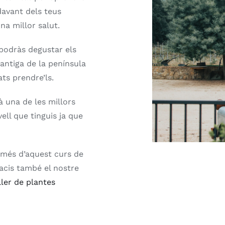
davant dels teus
una millor salut.
 podràs degustar els
antiga de la península
ts prendre’ls.
à una de les millors
vell que tinguis ja que
a més d’aquest curs de
facis també el nostre
ller de plantes