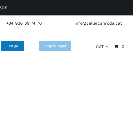
 60€
+34 936 09 74 70
info@cellercanroda.cat
Botiga
Targeta regal
CAT
0