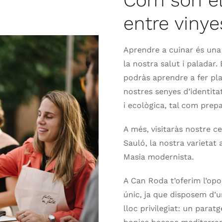
Com són el
entre viny
Aprendre a cuinar és una
la nostra salut i paladar
podràs aprendre a fer pla
nostres senyes d’identit
i ecològica, tal com prep
A més, visitaràs nostre ce
Sauló, la nostra varietat 
Masia modernista.
A Can Roda t’oferim l’opor
únic, ja que disposem d’un
lloc privilegiat: un para