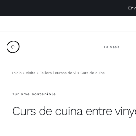
Skip
Env
to
content
La Masia
Inicio
»
Visita
»
Tallers i cursos de vi
»
Curs de cuina
Turisme sostenible
Curs de cuina entre viny