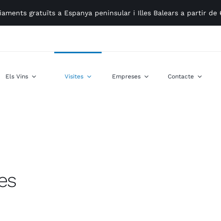
iaments gratuïts a Espanya peninsular i Illes Balears a partir de
Els Vins
Visites
Empreses
Contacte
es