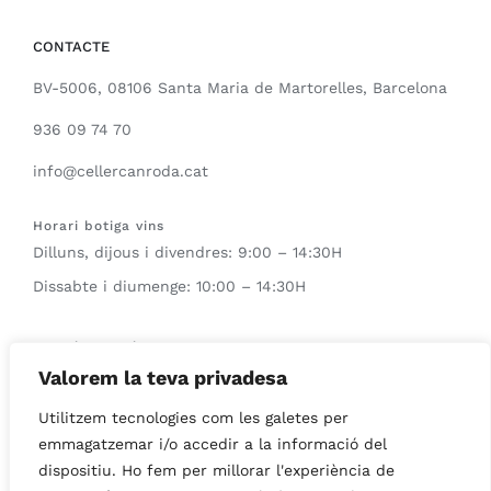
CONTACTE
BV-5006, 08106 Santa Maria de Martorelles, Barcelona
936 09 74 70
info@cellercanroda.cat
Horari botiga vins
Dilluns, dijous i divendres: 9:00 – 14:30H
Dissabte i diumenge: 10:00 – 14:30H
Horari enoturisme
Qualsevol dia sota reserva previa
Valorem la teva privadesa
Utilitzem tecnologies com les galetes per
Horari del Wine bar
emmagatzemar i/o accedir a la informació del
Dissabtes i diumenges: 12:00 – 14:00H
dispositiu. Ho fem per millorar l'experiència de