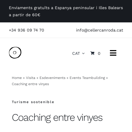
Skip
Enviaments gratuïts a Espanya peninsular i Illes Balears
to
a partir de 60€
content
+34 936 09 74 70
info@cellercanroda.cat
CAT
0
Toggle
Naviga
La Masia
Home
»
Visita
»
Esdeveniments
»
Events Teambuilding
»
Coaching entre vinyes
Els Vins
Turisme sostenible
Visites
Coaching entre vinyes
Empreses